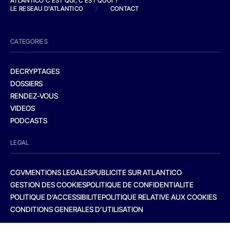
ATLANTICO C'EST QUI, C'EST QUOI ?
/
LE RESEAU D'ATLANTICO
/
CONTACT
CATEGORIES
DECRYPTAGES
DOSSIERS
RENDEZ-VOUS
VIDEOS
PODCASTS
LEGAL
CGV
MENTIONS LEGALES
PUBLICITE SUR ATLANTICO
GESTION DES COOKIES
POLITIQUE DE CONFIDENTIALITE
POLITIQUE D’ACCESSIBILITE
POLITIQUE RELATIVE AUX COOKIES
CONDITIONS GENERALES D’UTILISATION