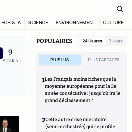
TECH & IA
SCIENCE
ENVIRONNEMENT
CULTURE
POPULAIRES
24 Heures
7 Jours
9
PLUS LUS
PLUS PARTAGES
Articles
1
Les Français moins riches que la
moyenne européenne pour la 3e
année consécutive : jusqu'où ira le
grand déclassement ?
2
Cette autre crise migratoire
(semi-orchestrée) qui se profile