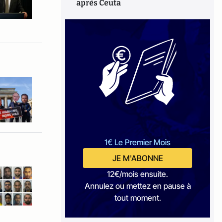
après Ceuta
1€ Le Premier Mois
JE M'ABONNE
12€/mois ensuite.
Annulez ou mettez en pause à
tout moment.