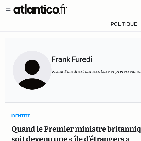
POLITIQUE
Frank Furedi
Frank Furedi est universitaire et professeur ém
IDENTITE
Quand le Premier ministre britanniq
soit devenu une « île d’étrangers »