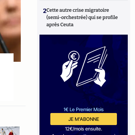
2
Cette autre crise migratoire
(semi-orchestrée) qui se profile
après Ceuta
1€ Le Premier Mois
JE M'ABONNE
12€/mois ensuite.