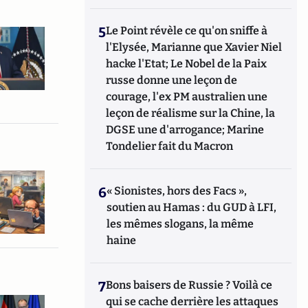
5
Le Point révèle ce qu'on sniffe à
l'Elysée, Marianne que Xavier Niel
hacke l'Etat; Le Nobel de la Paix
russe donne une leçon de
courage, l'ex PM australien une
leçon de réalisme sur la Chine, la
DGSE une d'arrogance; Marine
Tondelier fait du Macron
6
« Sionistes, hors des Facs »,
soutien au Hamas : du GUD à LFI,
les mêmes slogans, la même
haine
7
Bons baisers de Russie ? Voilà ce
qui se cache derrière les attaques