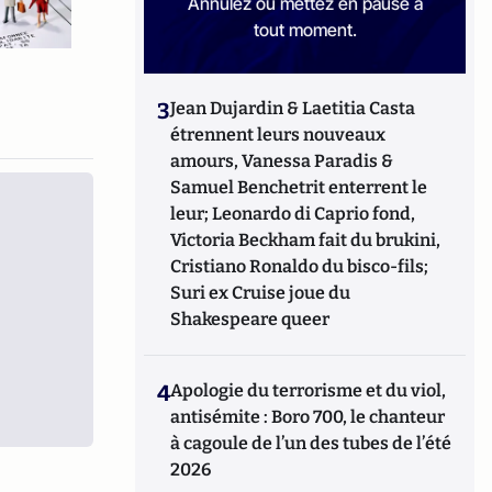
Annulez ou mettez en pause à
tout moment.
3
Jean Dujardin & Laetitia Casta
étrennent leurs nouveaux
amours, Vanessa Paradis &
Samuel Benchetrit enterrent le
leur; Leonardo di Caprio fond,
Victoria Beckham fait du brukini,
Cristiano Ronaldo du bisco-fils;
Suri ex Cruise joue du
Shakespeare queer
4
Apologie du terrorisme et du viol,
antisémite : Boro 700, le chanteur
à cagoule de l’un des tubes de l’été
2026