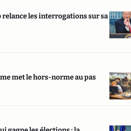
 relance les interrogations sur sa
orme met le hors-norme au pas
 gagne les élections : la