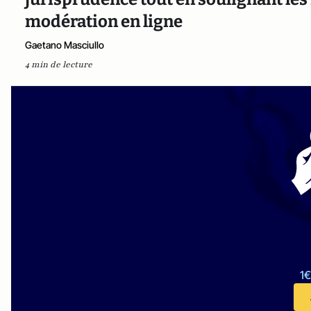
modération en ligne
Gaetano Masciullo
4 min de lecture
1€