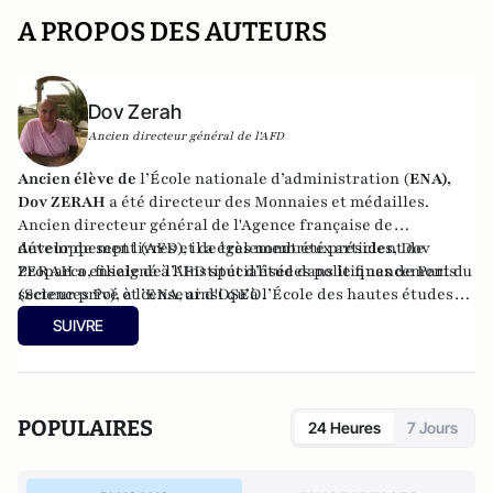
A PROPOS DES AUTEURS
Dov Zerah
Ancien directeur général de l'AFD
Ancien élève de
l’École nationale d’administration (
ENA),
Dov ZERAH
a été directeur des Monnaies et médailles.
Ancien directeur général de l'Agence française de
développement (AFD), il a également été président de
Auteur de sept livres et de très nombreux articles, Dov
Proparco, filiale de l’AFD spécialisée dans le financement du
ZERAH a enseigné à l’Institut d’études politiques de Paris
secteur privé et censeur d'OSEO.
(Sciences Po), à l’ENA, ainsi qu’à l’École des hautes études
commerciales de Paris (HEC). Conseiller municipal de
SUIVRE
Neuilly-sur-Seine de 2008 à 2014, et à nouveau depuis 2020.
Administrateur du Consistoire de Paris de 1998 à 2006 et de
2010 à 2018, il en a été le président en 2010.
POPULAIRES
24 Heures
7 Jours