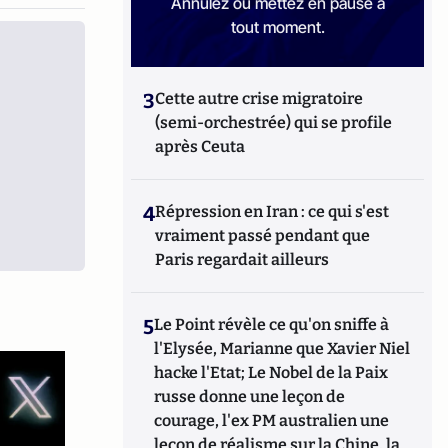
Annulez ou mettez en pause à
tout moment.
3
Cette autre crise migratoire
(semi-orchestrée) qui se profile
après Ceuta
4
Répression en Iran : ce qui s'est
vraiment passé pendant que
Paris regardait ailleurs
5
Le Point révèle ce qu'on sniffe à
l'Elysée, Marianne que Xavier Niel
hacke l'Etat; Le Nobel de la Paix
russe donne une leçon de
courage, l'ex PM australien une
leçon de réalisme sur la Chine, la