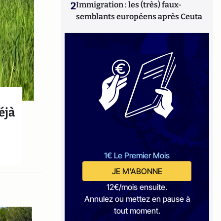
2
Immigration : les (très) faux-
semblants européens après Ceuta
éjà
1€ Le Premier Mois
JE M'ABONNE
12€/mois ensuite.
Annulez ou mettez en pause à
tout moment.