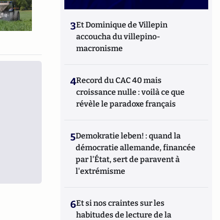
3
Et Dominique de Villepin
accoucha du villepino-
macronisme
4
Record du CAC 40 mais
croissance nulle : voilà ce que
révèle le paradoxe français
5
Demokratie leben! : quand la
démocratie allemande, financée
par l'État, sert de paravent à
l'extrémisme
6
Et si nos craintes sur les
habitudes de lecture de la