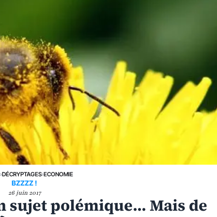
E
›
DÉCRYPTAGES
›
ECONOMIE
BZZZZ !
26 juin 2017
un sujet polémique... Mais de