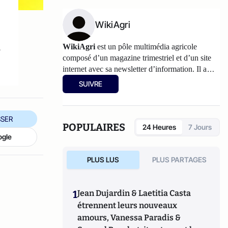
WikiAgri
s
WikiAgri
est un pôle multimédia agricole
composé d’un magazine trimestriel et d’un
site
internet
avec sa newsletter d’information. Il a
pour philosophie de partager, avec les
SUIVRE
agriculteurs, les informations et les réflexions sur
l’agriculture. Les articles partagés sur Atlantico
sont accessibles au grand public, d'autres
SER
informations plus spécialisées figurent sur
POPULAIRES
24 Heures
7 Jours
wikiagri.fr
ogle
PLUS LUS
PLUS PARTAGES
1
Jean Dujardin & Laetitia Casta
étrennent leurs nouveaux
amours, Vanessa Paradis &