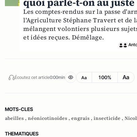
quoi parle-t-on au juste 
Les comptes-rendus sur la passe d'arm
l'Agriculture Stéphane Travert et de 
mélangent volontiers plusieurs sujet
et idées reçues. Démêlage.
Anto
Aa
100%
Écoutez cet article
0:00min
Aa
MOTS-CLES
abeilles ,
néonicotinoides ,
engrais ,
insecticide ,
Nicol
THEMATIQUES