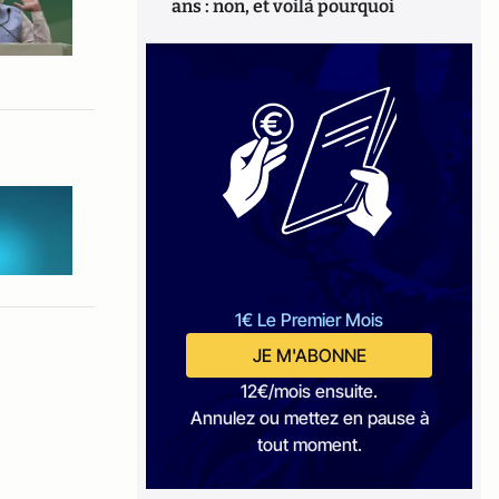
ans : non, et voilà pourquoi
1€ Le Premier Mois
JE M'ABONNE
12€/mois ensuite.
Annulez ou mettez en pause à
tout moment.