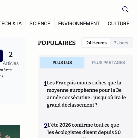
TECH & IA
SCIENCE
ENVIRONNEMENT
CULTURE
POPULAIRES
24 Heures
7 Jours
2
PLUS LUS
PLUS PARTAGES
Articles
ambres
es,
1
Les Français moins riches que la
moyenne européenne pour la 3e
année consécutive : jusqu'où ira le
grand déclassement ?
2
L’été 2026 confirme tout ce que
les écologistes disent depuis 50