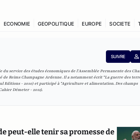
ECONOMIE
GEOPOLITIQUE
EUROPE
SOCIETE
SUIVRE
able du service des études économiques de l’Assemblée Permanente des Ch
sité de Reims Champagne Ardenne. Il a notamment écrit
"La guerre des terr
ul Editions - 2010
) et participé à
"Agriculture et alimentation. Des champs
Cahier Démeter - 2012).
de peut-elle tenir sa promesse de