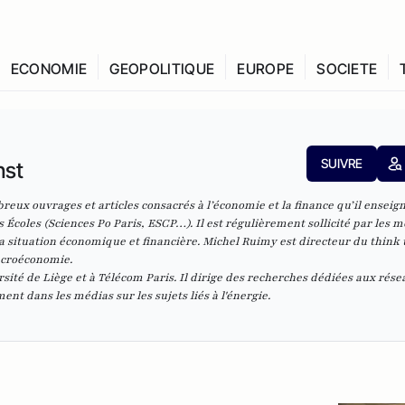
ECONOMIE
GEOPOLITIQUE
EUROPE
SOCIETE
SUIVRE
nst
breux ouvrages et articles consacrés à l’économie et la finance qu’il enseig
 Écoles (Sciences Po Paris, ESCP…). Il est régulièrement sollicité par les m
 la situation économique et financière. Michel Ruimy est directeur du think
macroéconomie.
ersité de Liège et à Télécom Paris. Il dirige des recherches dédiées aux rés
ment dans les médias sur les sujets liés à l'énergie.