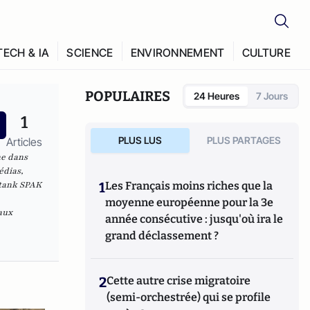
TECH & IA
SCIENCE
ENVIRONNEMENT
CULTURE
POPULAIRES
24 Heures
7 Jours
1
PLUS LUS
PLUS PARTAGES
Articles
ne dans
édias,
 tank SPAK
1
Les Français moins riches que la
moyenne européenne pour la 3e
eaux
année consécutive : jusqu'où ira le
grand déclassement ?
2
Cette autre crise migratoire
(semi-orchestrée) qui se profile