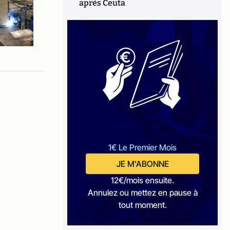
après Ceuta
1€ Le Premier Mois
JE M'ABONNE
12€/mois ensuite.
Annulez ou mettez en pause à
tout moment.