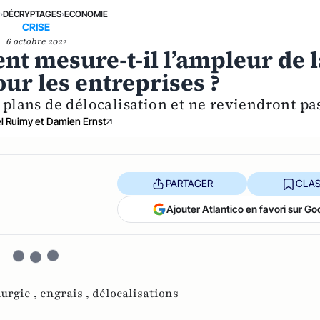
E
›
DÉCRYPTAGES
›
ECONOMIE
CRISE
6 octobre 2022
nt mesure-t-il l’ampleur de l
ur les entreprises ?
 plans de délocalisation et ne reviendront pa
l Ruimy et Damien Ernst
PARTAGER
CLAS
Ajouter Atlantico en favori sur Go
urgie ,
engrais ,
délocalisations