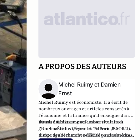
A PROPOS DES AUTEURS
Michel Ruimy et Damien
Ernst
Michel Ruimy
est économiste. Il a écrit de
nombreux ouvrages et articles consacrés à
l’économie et la finance qu’il enseigne dans
divers établissements universitaires et
Damien Ernst
est professeur titulaire à
grandes Écoles (Sciences Po Paris, ESCP…).
l'Université de Liège et à Télécom Paris. Il
Il est régulièrement sollicité par les médias,
dirige des recherches dédiées aux réseaux