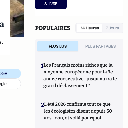
tant télévisuels qu’écrits, pour son analyse
électriques intelligents. Il intervient
SUIVRE
de la situation économique et financière.
régulièrement dans les médias sur les sujets
Michel Ruimy est directeur du think tank
liés à l'énergie.
SPAK où il supervise les questions de société
a
et la macroéconomie.
POPULAIRES
24 Heures
7 Jours
s.
PLUS LUS
PLUS PARTAGES
1
Les Français moins riches que la
moyenne européenne pour la 3e
SER
année consécutive : jusqu'où ira le
ogle
grand déclassement ?
2
L’été 2026 confirme tout ce que
les écologistes disent depuis 50
ans : non, et voilà pourquoi