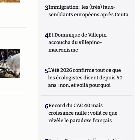
3
Immigration : les (très) faux-
semblants européens après Ceuta
4
Et Dominique de Villepin
accoucha du villepino-
macronisme
5
L’été 2026 confirme tout ce que
les écologistes disent depuis 50
ans : non, et voilà pourquoi
6
Record du CAC 40 mais
croissance nulle : voilà ce que
révèle le paradoxe français