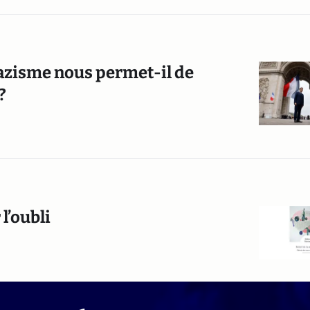
 nazisme nous permet-il de
?
l’oubli