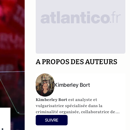
A PROPOS DES AUTEURS
Kimberley Bort
Kimberley Bort
est analyste et
vulgarisatrice spécialisée dans la
criminalité organisée, collaboratrice de
CrimOrg.com et à la tête de
Mobstars
SUIVRE
Stories
, un projet de contenus sur les