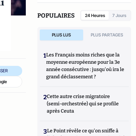
i
réseaux sociaux qui explore les dynamiques
du crime organisé et ses représentations.
POPULAIRES
24 Heures
7 Jours
PLUS LUS
PLUS PARTAGES
1
Les Français moins riches que la
moyenne européenne pour la 3e
année consécutive : jusqu'où ira le
SER
grand déclassement ?
ogle
2
Cette autre crise migratoire
(semi-orchestrée) qui se profile
après Ceuta
3
Le Point révèle ce qu'on sniffe à