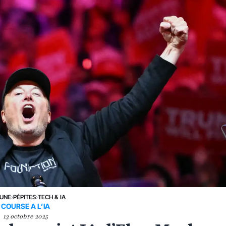
 UNE
›
PÉPITES
›
TECH & IA
COURSE A L’IA
13 octobre 2025