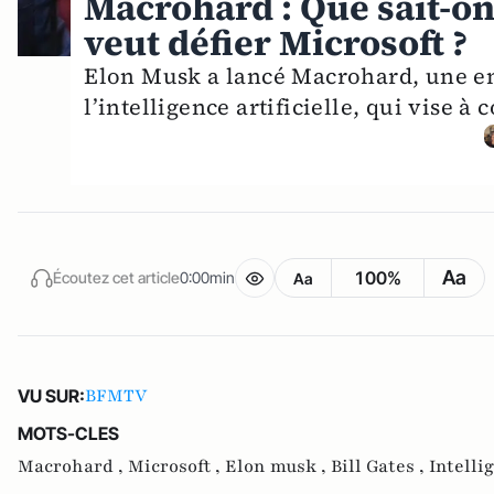
Macrohard : Que sait-on
veut défier Microsoft ?
Elon Musk a lancé Macrohard, une ent
l’intelligence artificielle, qui vise à
Aa
100%
Écoutez cet article
0:00min
Aa
BFMTV
VU SUR:
MOTS-CLES
Macrohard ,
Microsoft ,
Elon musk ,
Bill Gates ,
Intelli