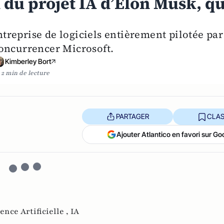
 du projet IA d’Elon Musk, qu
reprise de logiciels entièrement pilotée par
 concurrencer Microsoft.
Kimberley Bort
2 min de lecture
PARTAGER
CLAS
Ajouter Atlantico en favori sur Go
gence Artificielle ,
IA