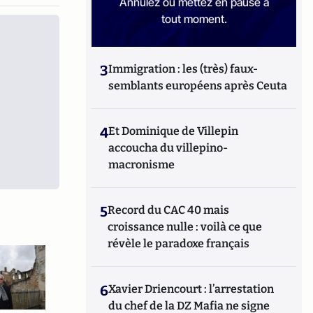
Annulez ou mettez en pause à
tout moment.
3
Immigration : les (très) faux-
semblants européens après Ceuta
4
Et Dominique de Villepin
accoucha du villepino-
macronisme
5
Record du CAC 40 mais
croissance nulle : voilà ce que
révèle le paradoxe français
6
Xavier Driencourt : l’arrestation
du chef de la DZ Mafia ne signe