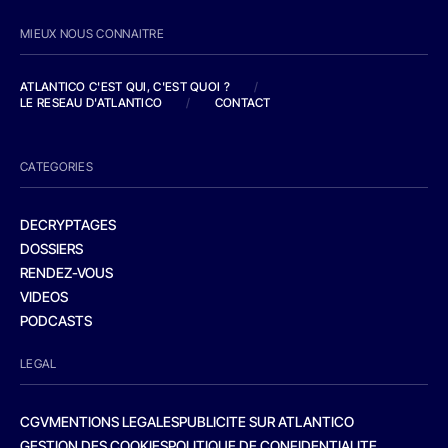
MIEUX NOUS CONNAITRE
ATLANTICO C'EST QUI, C'EST QUOI ?
/
LE RESEAU D'ATLANTICO
/
CONTACT
CATEGORIES
DECRYPTAGES
DOSSIERS
RENDEZ-VOUS
VIDEOS
PODCASTS
LEGAL
CGV
MENTIONS LEGALES
PUBLICITE SUR ATLANTICO
GESTION DES COOKIES
POLITIQUE DE CONFIDENTIALITE