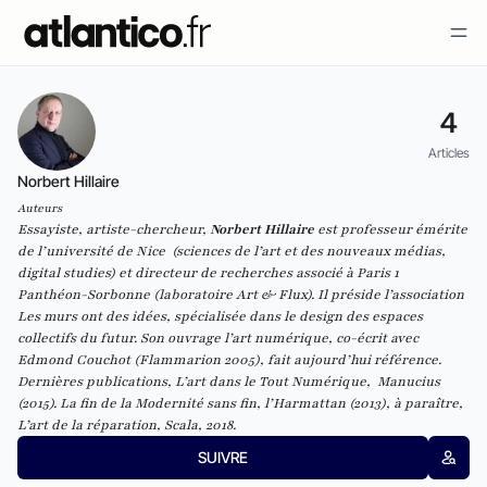
4
Articles
Norbert Hillaire
Auteurs
Essayiste, artiste-chercheur,
Norbert Hillaire
est professeur émérite
de l’université de Nice (sciences de l’art et des nouveaux médias,
digital studies
) et directeur de recherches associé à Paris 1
Panthéon-Sorbonne (laboratoire
Art & Flux
). Il préside l’association
Les murs ont des idées,
spécialisée dans le design des espaces
collectifs du futur. Son ouvrage
l’art numérique,
co-écrit avec
Edmond Couchot (Flammarion 2005), fait aujourd’hui référence.
Dernières publications,
L’art dans le Tout Numérique
, Manucius
(2015).
La fin de la Modernité sans fin
, l’Harmattan (2013), à paraître,
L’art de la réparation,
Scala, 2018.
SUIVRE