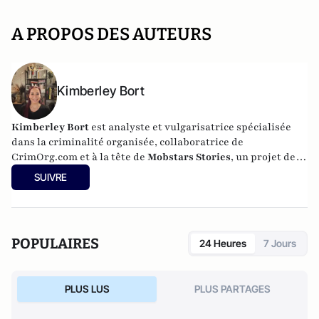
A PROPOS DES AUTEURS
Kimberley Bort
Kimberley Bort
est analyste et vulgarisatrice spécialisée
dans la criminalité organisée, collaboratrice de
CrimOrg.com et à la tête de
Mobstars Stories
, un projet de
contenus sur les réseaux sociaux qui explore les
SUIVRE
dynamiques du crime organisé et ses représentations.
POPULAIRES
24 Heures
7 Jours
PLUS LUS
PLUS PARTAGES