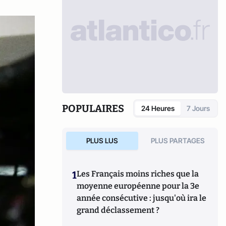
POPULAIRES
24 Heures
7 Jours
PLUS LUS
PLUS PARTAGES
1
Les Français moins riches que la
moyenne européenne pour la 3e
année consécutive : jusqu'où ira le
grand déclassement ?