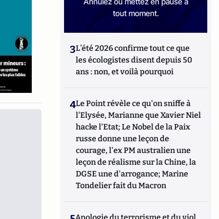
Annulez ou mettez en pause à
tout moment.
3
L’été 2026 confirme tout ce que
les écologistes disent depuis 50
ans : non, et voilà pourquoi
4
Le Point révèle ce qu'on sniffe à
l'Elysée, Marianne que Xavier Niel
hacke l'Etat; Le Nobel de la Paix
russe donne une leçon de
courage, l'ex PM australien une
leçon de réalisme sur la Chine, la
DGSE une d'arrogance; Marine
Tondelier fait du Macron
5
Apologie du terrorisme et du viol,