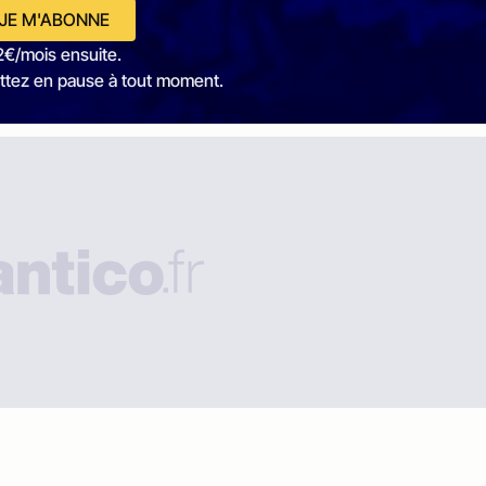
JE M'ABONNE
2€/mois ensuite.
ttez en pause à tout moment.