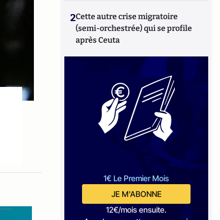
2
Cette autre crise migratoire
(semi-orchestrée) qui se profile
après Ceuta
1€ Le Premier Mois
JE M'ABONNE
12€/mois ensuite.