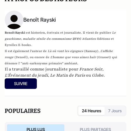
Benoît Rayski
Benoît Rayski
est historien, écrivain et journaliste. Il vient de publier
Le
avec
gauchisme, maladie sénile du communisme
Atlantico Editions et
Eyrolles E-books.
Il est également l'auteur de
Là où vont les cigognes
(Ramsay),
L'affiche
rouge
(Denoël), ou encore de
L'homme que vous aimez haïr
(Grasset)
qui
dénonce l' "anti-sarkozysme primaire" ambiant.
Il a travaillé comme journaliste pour
France Soir
,
L'Événement du jeudi
,
Le Matin de Paris
ou
Globe
.
SUIVRE
POPULAIRES
24 Heures
7 Jours
PLUS LUS
PLUS PARTAGES