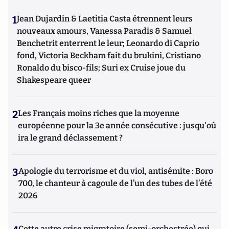
1
Jean Dujardin & Laetitia Casta étrennent leurs
nouveaux amours, Vanessa Paradis & Samuel
Benchetrit enterrent le leur; Leonardo di Caprio
fond, Victoria Beckham fait du brukini, Cristiano
Ronaldo du bisco-fils; Suri ex Cruise joue du
Shakespeare queer
2
Les Français moins riches que la moyenne
européenne pour la 3e année consécutive : jusqu'où
ira le grand déclassement ?
3
Apologie du terrorisme et du viol, antisémite : Boro
700, le chanteur à cagoule de l’un des tubes de l’été
2026
Cette autre crise migratoire (semi-orchestrée) qui