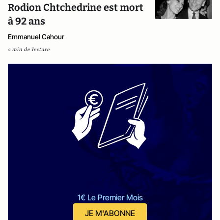
Rodion Chtchedrine est mort
à 92 ans
Emmanuel Cahour
2 min de lecture
1€ Le Premier Mois
JE M'ABONNE