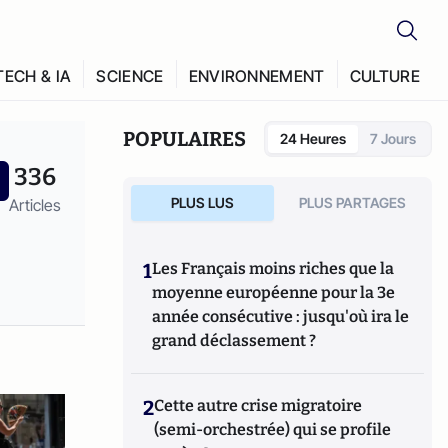
TECH & IA
SCIENCE
ENVIRONNEMENT
CULTURE
POPULAIRES
24 Heures
7 Jours
336
PLUS LUS
PLUS PARTAGES
Articles
1
Les Français moins riches que la
moyenne européenne pour la 3e
année consécutive : jusqu'où ira le
grand déclassement ?
2
Cette autre crise migratoire
(semi-orchestrée) qui se profile