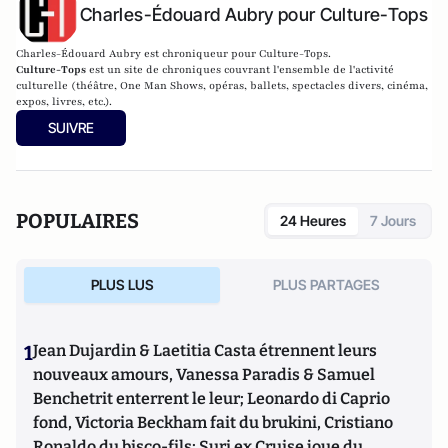
Charles-Édouard Aubry pour Culture-Tops
Charles-Édouard Aubry est chroniqueur pour Culture-Tops.
Culture-Tops
est un site de chroniques couvrant l'ensemble de l'activité
culturelle (théâtre, One Man Shows, opéras, ballets, spectacles divers, cinéma,
expos, livres, etc.).
SUIVRE
POPULAIRES
24 Heures
7 Jours
PLUS LUS
PLUS PARTAGES
1
Jean Dujardin & Laetitia Casta étrennent leurs
nouveaux amours, Vanessa Paradis & Samuel
Benchetrit enterrent le leur; Leonardo di Caprio
fond, Victoria Beckham fait du brukini, Cristiano
Ronaldo du bisco-fils; Suri ex Cruise joue du