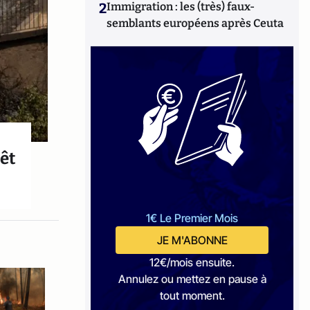
2
Immigration : les (très) faux-
semblants européens après Ceuta
êt
1€ Le Premier Mois
JE M'ABONNE
12€/mois ensuite.
Annulez ou mettez en pause à
tout moment.