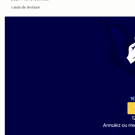
1 min de lecture
1€
1
Annulez ou me