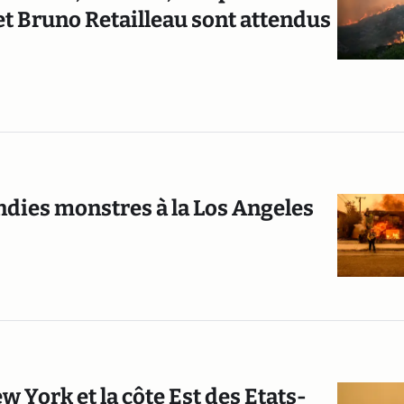
et Bruno Retailleau sont attendus
endies monstres à la Los Angeles
 York et la côte Est des Etats-