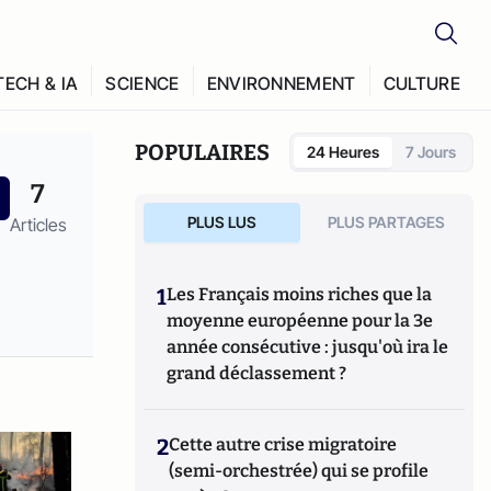
TECH & IA
SCIENCE
ENVIRONNEMENT
CULTURE
POPULAIRES
24 Heures
7 Jours
7
PLUS LUS
PLUS PARTAGES
Articles
1
Les Français moins riches que la
moyenne européenne pour la 3e
année consécutive : jusqu'où ira le
grand déclassement ?
2
Cette autre crise migratoire
(semi-orchestrée) qui se profile