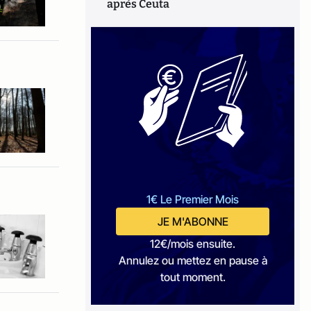
après Ceuta
1€ Le Premier Mois
JE M'ABONNE
12€/mois ensuite.
Annulez ou mettez en pause à
tout moment.