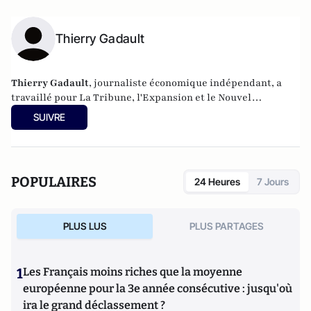
Thierry Gadault
Thierry Gadault
, journaliste économique indépendant, a
travaillé pour La Tribune, l'Expansion et le Nouvel
Économiste. Il est co auteur d’"
Henri Proglio, une réussite
SUIVRE
bien française. Enquête sur le président d'EDF et ses
réseaux, les plus puissants de la République
" aux Editions
du moment, (2013), et publie fin octobre une enquête sur
EDF chez First édition, "
La bombe à retardement
". Il est
POPULAIRES
24 Heures
7 Jours
également rédacteur en chef du site Hexagones.fr
PLUS LUS
PLUS PARTAGES
1
Les Français moins riches que la moyenne
européenne pour la 3e année consécutive : jusqu'où
ira le grand déclassement ?