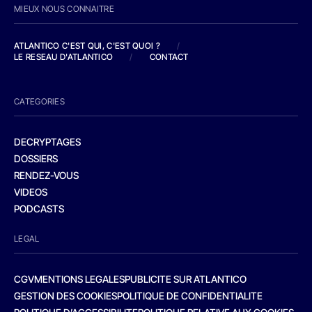
MIEUX NOUS CONNAITRE
ATLANTICO C'EST QUI, C'EST QUOI ?
/
LE RESEAU D'ATLANTICO
/
CONTACT
CATEGORIES
DECRYPTAGES
DOSSIERS
RENDEZ-VOUS
VIDEOS
PODCASTS
LEGAL
CGV
MENTIONS LEGALES
PUBLICITE SUR ATLANTICO
GESTION DES COOKIES
POLITIQUE DE CONFIDENTIALITE