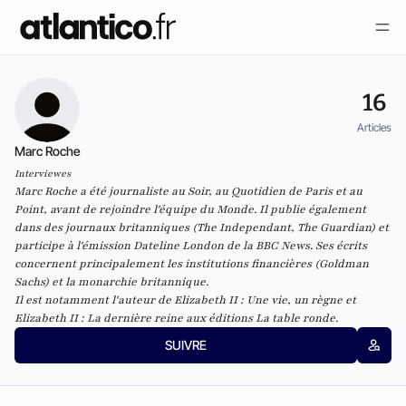
16
Articles
Marc Roche
Interviewes
Marc Roche a été journaliste au
Soir
, au
Quotidien de Paris
et au
Point
, avant de rejoindre l'équipe du
Monde
. Il publie également
dans des journaux britanniques (
The Independant
,
The Guardian
) et
participe à l'émission
Dateline London
de la BBC News. Ses écrits
concernent principalement les institutions financières (
Goldman
Sachs
) et la monarchie britannique.
Il est notamment l'auteur de
Elizabeth II : Une vie, un règne
et
Elizabeth II : La dernière reine
aux éditions La table ronde.
SUIVRE