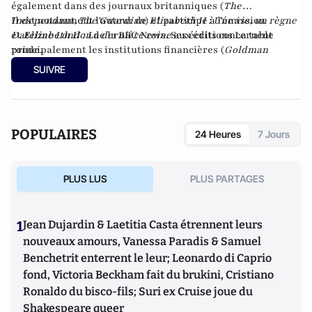
également dans des journaux britanniques (
The
Independant
Il est notamment l'auteur de
,
The Guardian
) et participe à l'émission
Elizabeth II : Une vie, un règne
Dateline London
et
Elizabeth II : La dernière reine
de la BBC News. Ses écrits concernent
aux éditions La table
principalement les institutions financières (
ronde.
Goldman
Sachs
) et la monarchie britannique.
SUIVRE
POPULAIRES
24 Heures
7 Jours
PLUS LUS
PLUS PARTAGES
1
Jean Dujardin & Laetitia Casta étrennent leurs
nouveaux amours, Vanessa Paradis & Samuel
Benchetrit enterrent le leur; Leonardo di Caprio
fond, Victoria Beckham fait du brukini, Cristiano
Ronaldo du bisco-fils; Suri ex Cruise joue du
Shakespeare queer