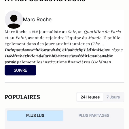
Marc Roche
Marc Roche a été journaliste au
Soir
, au
Quotidien de Paris
et au
Point
, avant de rejoindre l'équipe du
Monde
. Il publie
également dans des journaux britanniques (
The
Independant
Il est notamment l'auteur de
,
The Guardian
) et participe à l'émission
Elizabeth II : Une vie, un règne
Dateline London
et
Elizabeth II : La dernière reine
de la BBC News. Ses écrits concernent
aux éditions La table
principalement les institutions financières (
ronde.
Goldman
Sachs
) et la monarchie britannique.
SUIVRE
POPULAIRES
24 Heures
7 Jours
PLUS LUS
PLUS PARTAGES