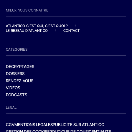
MIEUX NOUS CONNAITRE
ATLANTICO C'EST QUI, C'EST QUOI ?
/
LE RESEAU D'ATLANTICO
/
CONTACT
CATEGORIES
DECRYPTAGES
DOSSIERS
RENDEZ-VOUS
VIDEOS
PODCASTS
LEGAL
CGV
MENTIONS LEGALES
PUBLICITE SUR ATLANTICO
GESTION DES COOKIES
POLITIQUE DE CONFIDENTIALITE