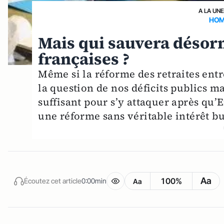
A LA UN
HOM
Mais qui sauvera désor
françaises ?
Même si la réforme des retraites entr
la question de nos déficits publics ma
suffisant pour s’y attaquer après q
une réforme sans véritable intérêt bu
Aa
100%
Écoutez cet article
0:00min
Aa