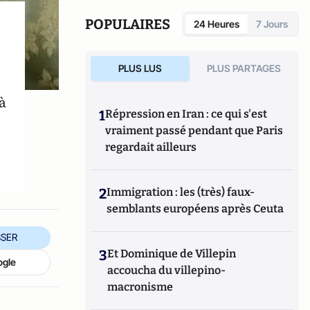
POPULAIRES
24 Heures
7 Jours
PLUS LUS
PLUS PARTAGES
à
1
Répression en Iran : ce qui s'est
vraiment passé pendant que Paris
regardait ailleurs
2
Immigration : les (très) faux-
semblants européens après Ceuta
SER
3
Et Dominique de Villepin
ogle
accoucha du villepino-
macronisme