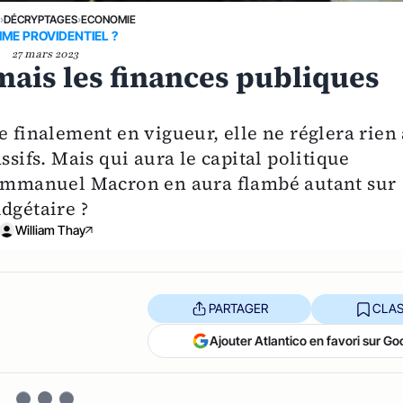
E
›
DÉCRYPTAGES
›
ECONOMIE
ME PROVIDENTIEL ?
27 mars 2023
mais les finances publiques
e finalement en vigueur, elle ne réglera rien 
ssifs. Mais qui aura le capital politique
u’Emmanuel Macron en aura flambé autant sur
dgétaire ?
William Thay
PARTAGER
CLAS
Ajouter Atlantico en favori sur Go