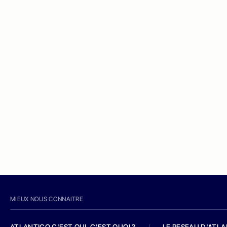
MIEUX NOUS CONNAITRE
ATLANTICO C'EST QUI, C'EST QUOI ?
/
LE RESEAU D'ATL