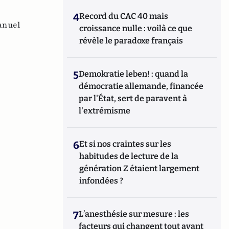
4
Record du CAC 40 mais
nuel
croissance nulle : voilà ce que
révèle le paradoxe français
5
Demokratie leben! : quand la
démocratie allemande, financée
par l'État, sert de paravent à
l'extrémisme
6
Et si nos craintes sur les
habitudes de lecture de la
génération Z étaient largement
infondées ?
7
L’anesthésie sur mesure : les
facteurs qui changent tout avant