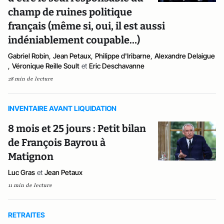
champ de ruines politique
français (même si, oui, il est aussi
indéniablement coupable…)
Gabriel Robin
,
Jean Petaux
,
Philippe d'Iribarne
,
Alexandre Delaigue
,
Véronique Reille Soult
et
Eric Deschavanne
28 min de lecture
INVENTAIRE AVANT LIQUIDATION
8 mois et 25 jours : Petit bilan
de François Bayrou à
Matignon
Luc Gras
et
Jean Petaux
11 min de lecture
RETRAITES