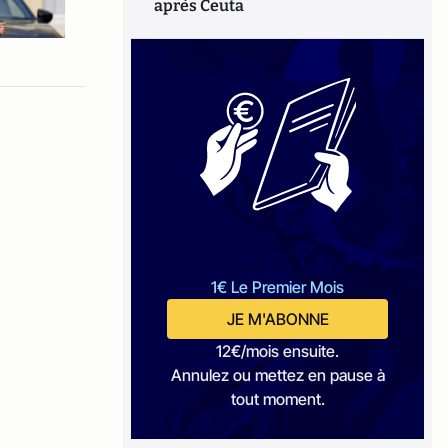
après Ceuta
1€ Le Premier Mois
JE M'ABONNE
12€/mois ensuite.
Annulez ou mettez en pause à
tout moment.