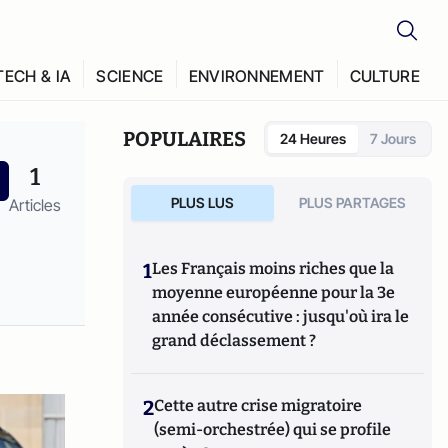
TECH & IA
SCIENCE
ENVIRONNEMENT
CULTURE
POPULAIRES
24 Heures
7 Jours
1
PLUS LUS
PLUS PARTAGES
Articles
1
Les Français moins riches que la
moyenne européenne pour la 3e
année consécutive : jusqu'où ira le
grand déclassement ?
2
Cette autre crise migratoire
(semi-orchestrée) qui se profile