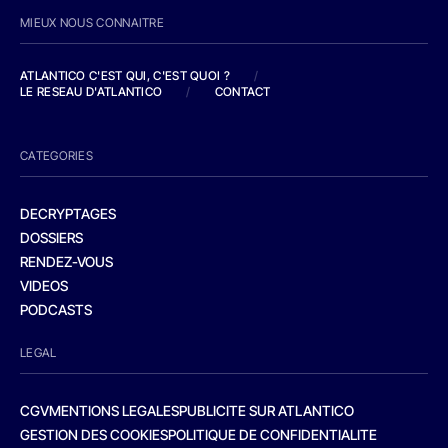
MIEUX NOUS CONNAITRE
ATLANTICO C'EST QUI, C'EST QUOI ?
/
LE RESEAU D'ATLANTICO
/
CONTACT
CATEGORIES
DECRYPTAGES
DOSSIERS
RENDEZ-VOUS
VIDEOS
PODCASTS
LEGAL
CGV
MENTIONS LEGALES
PUBLICITE SUR ATLANTICO
GESTION DES COOKIES
POLITIQUE DE CONFIDENTIALITE