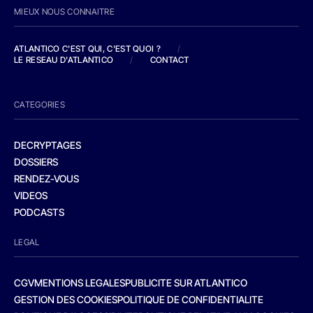
MIEUX NOUS CONNAITRE
ATLANTICO C'EST QUI, C'EST QUOI ?
/
LE RESEAU D'ATLANTICO
/
CONTACT
CATEGORIES
DECRYPTAGES
DOSSIERS
RENDEZ-VOUS
VIDEOS
PODCASTS
LEGAL
CGV
MENTIONS LEGALES
PUBLICITE SUR ATLANTICO
GESTION DES COOKIES
POLITIQUE DE CONFIDENTIALITE