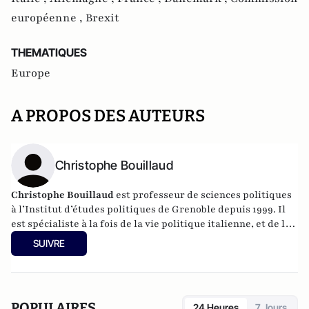
européenne ,
Brexit
THEMATIQUES
Europe
A PROPOS DES AUTEURS
Christophe Bouillaud
Christophe Bouillaud
est professeur de sciences politiques
à l’Institut d’études politiques de Grenoble depuis 1999. Il
est spécialiste à la fois de la vie politique italienne, et de la
vie politique européenne, en particulier sous l’angle des
SUIVRE
partis.
POPULAIRES
24 Heures
7 Jours