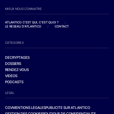
MIEUX NOUS CONNAITRE
ATLANTICO C'EST QUI, C'EST QUOI ?
/
LE RESEAU D'ATLANTICO
/
CONTACT
CATEGORIES
DECRYPTAGES
DOSSIERS
RENDEZ-VOUS
VIDEOS
PODCASTS
LEGAL
CGV
MENTIONS LEGALES
PUBLICITE SUR ATLANTICO
GESTION DES COOKIES
POLITIQUE DE CONFIDENTIALITE