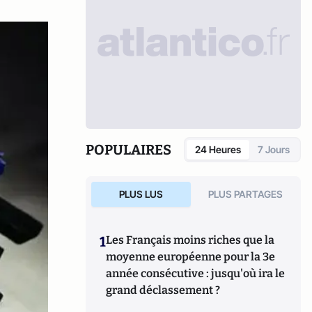
POPULAIRES
24 Heures
7 Jours
PLUS LUS
PLUS PARTAGES
1
Les Français moins riches que la
moyenne européenne pour la 3e
année consécutive : jusqu'où ira le
grand déclassement ?