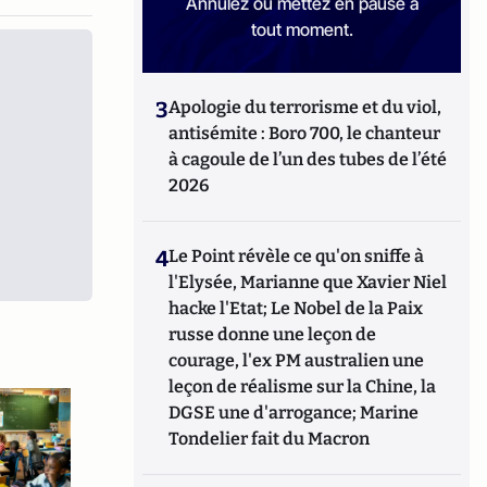
Annulez ou mettez en pause à
tout moment.
3
Apologie du terrorisme et du viol,
antisémite : Boro 700, le chanteur
à cagoule de l’un des tubes de l’été
2026
4
Le Point révèle ce qu'on sniffe à
l'Elysée, Marianne que Xavier Niel
hacke l'Etat; Le Nobel de la Paix
russe donne une leçon de
courage, l'ex PM australien une
leçon de réalisme sur la Chine, la
DGSE une d'arrogance; Marine
Tondelier fait du Macron