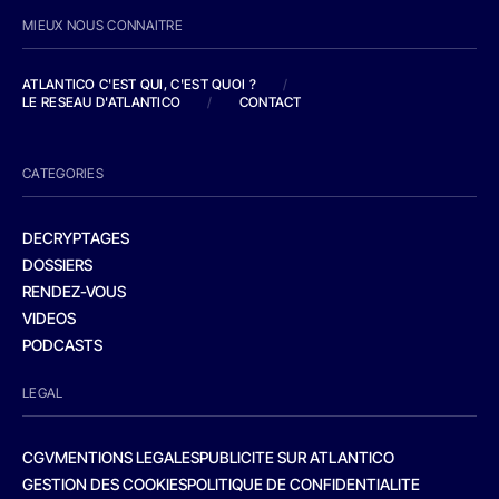
MIEUX NOUS CONNAITRE
ATLANTICO C'EST QUI, C'EST QUOI ?
/
LE RESEAU D'ATLANTICO
/
CONTACT
CATEGORIES
DECRYPTAGES
DOSSIERS
RENDEZ-VOUS
VIDEOS
PODCASTS
LEGAL
CGV
MENTIONS LEGALES
PUBLICITE SUR ATLANTICO
GESTION DES COOKIES
POLITIQUE DE CONFIDENTIALITE