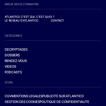
MIEUX NOUS CONNAITRE
ATLANTICO C'EST QUI, C'EST QUOI ?
/
LE RESEAU D'ATLANTICO
/
CONTACT
CATEGORIES
DECRYPTAGES
DOSSIERS
RENDEZ-VOUS
VIDEOS
PODCASTS
LEGAL
CGV
MENTIONS LEGALES
PUBLICITE SUR ATLANTICO
GESTION DES COOKIES
POLITIQUE DE CONFIDENTIALITE