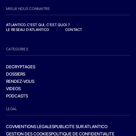
MIEUX NOUS CONNAITRE
ATLANTICO C'EST QUI, C'EST QUOI ?
/
LE RESEAU D'ATLANTICO
/
CONTACT
CATEGORIES
DECRYPTAGES
DOSSIERS
RENDEZ-VOUS
VIDEOS
PODCASTS
LEGAL
CGV
MENTIONS LEGALES
PUBLICITE SUR ATLANTICO
GESTION DES COOKIES
POLITIQUE DE CONFIDENTIALITE