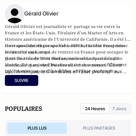
Gérald Olivier
Gérald Olivier est journaliste et partage sa vie entre la
France et les États-Unis. Titulaire d’un Master of Arts en
Histoire américaine de l’Université de Californie, il a été le
correspondant du groupe Valmonde sur la côte ouest dans
Il est aussi chercheur associé à l'IPSE, Institut Prospective
les années 1990, avant de rentrer en France pour occuper le
et Sécurité en Europe.
poste de rédacteur en chef au mensuel Le Spectacle du
Il est l'auteur de
"Mitt Romney ou le renouveau du mythe
"
Cover
Monde. Il est aujourd'hui consultant en communications et
américain"
, paru chez Picollec on Octobre 2012 et
médias et se consacre à son
Up, l'Amérique, le Clan Biden et l'Etat profond
blog « France-Amérique »
" aux
.
éditions Konfident.
SUIVRE
POPULAIRES
24 Heures
7 Jours
PLUS LUS
PLUS PARTAGES