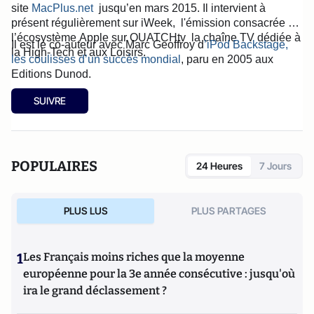
site
MacPlus.net
jusqu’en mars 2015. Il intervient à
présent régulièrement sur iWeek, l'émission consacrée à
l’écosystème Apple sur OUATCHtv la chaîne TV
dédiée à
Il est le co-auteur avec Marc Geoffroy d
’iPod Backstage,
la High-Tech et aux Loisirs.
les coulisses d’un succès mondial
, paru en 2005 aux
Editions Dunod.
SUIVRE
POPULAIRES
24 Heures
7 Jours
PLUS LUS
PLUS PARTAGES
1
Les Français moins riches que la moyenne
européenne pour la 3e année consécutive : jusqu'où
ira le grand déclassement ?