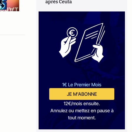
après Ceuta
1€ Le Premier Mois
JE M'ABONNE
12€/mois ensuite.
Annulez ou mettez en pause à
tout moment.