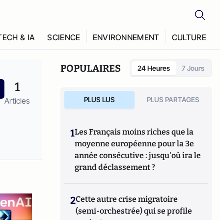
TECH & IA
SCIENCE
ENVIRONNEMENT
CULTURE
POPULAIRES
24 Heures
7 Jours
1
PLUS LUS
PLUS PARTAGES
Articles
1
Les Français moins riches que la
moyenne européenne pour la 3e
année consécutive : jusqu'où ira le
grand déclassement ?
2
Cette autre crise migratoire
(semi-orchestrée) qui se profile