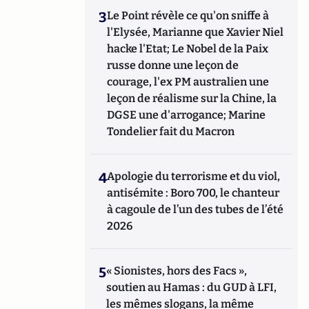
3
Le Point révèle ce qu'on sniffe à
l'Elysée, Marianne que Xavier Niel
hacke l'Etat; Le Nobel de la Paix
russe donne une leçon de
courage, l'ex PM australien une
leçon de réalisme sur la Chine, la
DGSE une d'arrogance; Marine
Tondelier fait du Macron
4
Apologie du terrorisme et du viol,
antisémite : Boro 700, le chanteur
à cagoule de l’un des tubes de l’été
2026
5
« Sionistes, hors des Facs »,
soutien au Hamas : du GUD à LFI,
les mêmes slogans, la même