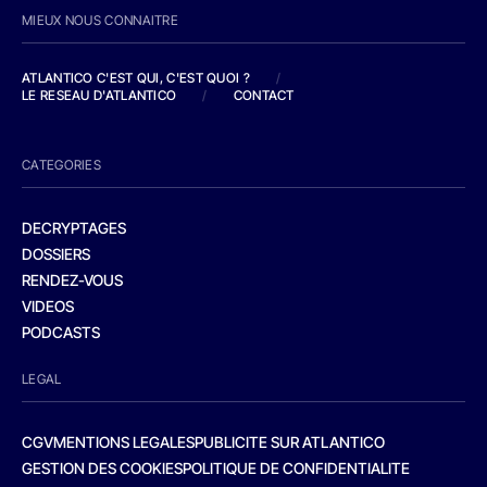
MIEUX NOUS CONNAITRE
ATLANTICO C'EST QUI, C'EST QUOI ?
/
LE RESEAU D'ATLANTICO
/
CONTACT
CATEGORIES
DECRYPTAGES
DOSSIERS
RENDEZ-VOUS
VIDEOS
PODCASTS
LEGAL
CGV
MENTIONS LEGALES
PUBLICITE SUR ATLANTICO
GESTION DES COOKIES
POLITIQUE DE CONFIDENTIALITE