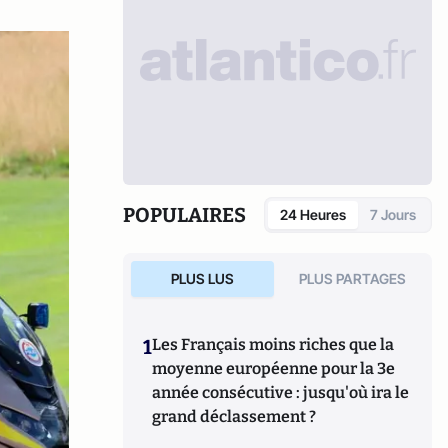
POPULAIRES
24 Heures
7 Jours
PLUS LUS
PLUS PARTAGES
1
Les Français moins riches que la
moyenne européenne pour la 3e
année consécutive : jusqu'où ira le
grand déclassement ?