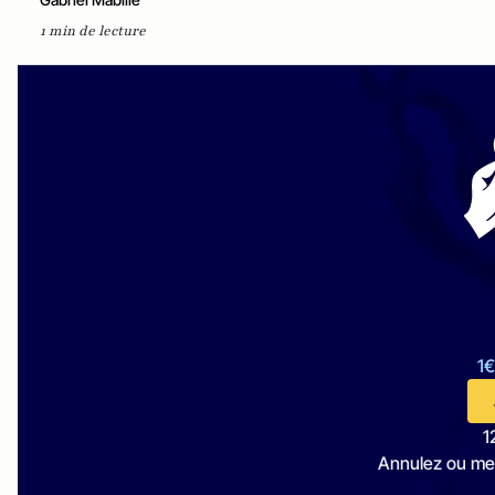
1 min de lecture
1€
1
Annulez ou me