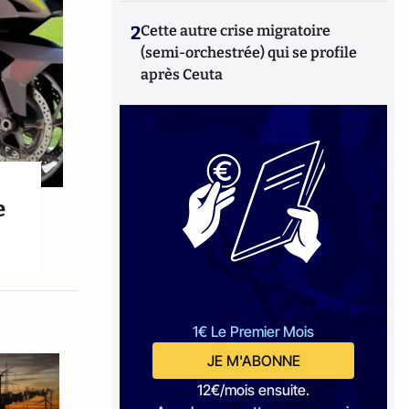
2
Cette autre crise migratoire
(semi-orchestrée) qui se profile
après Ceuta
e
1€ Le Premier Mois
JE M'ABONNE
12€/mois ensuite.