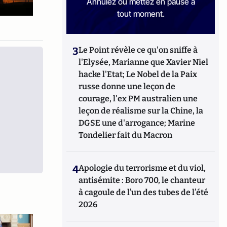
Annulez ou mettez en pause à
tout moment.
3
Le Point révèle ce qu'on sniffe à
l'Elysée, Marianne que Xavier Niel
hacke l'Etat; Le Nobel de la Paix
russe donne une leçon de
courage, l'ex PM australien une
leçon de réalisme sur la Chine, la
DGSE une d'arrogance; Marine
Tondelier fait du Macron
4
Apologie du terrorisme et du viol,
antisémite : Boro 700, le chanteur
à cagoule de l’un des tubes de l’été
2026