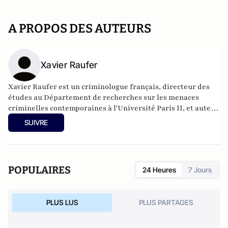
A PROPOS DES AUTEURS
Xavier Raufer
Xavier Raufer est un criminologue français, directeur des
études au Département de recherches sur les menaces
criminelles contemporaines à l'
Université Paris II
, et auteur
de nombreux ouvrages sur le sujet. Dernier en date:
La
SUIVRE
criminalité organisée dans le chaos mondial : mafias,
triades, cartels, clans
. Il est directeur d'études, pôle
sécurité-défense-criminologie du Conservatoire National
des Arts et Métiers.
POPULAIRES
24 Heures
7 Jours
PLUS LUS
PLUS PARTAGES