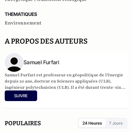
THEMATIQUES
Environnement
A PROPOS DES AUTEURS
Samuel Furfari
Samuel Furfari est professeur en géopolitique de l’énergie
depuis 20 ans, docteur en Sciences appliquées (ULB),
ingénieur polytechnicien (ULB). Il a été durant trente-six
ans haut fonctionnaire à la Direction générale de l'énergie
SUIVRE
de la Commission européenne. Auteur de 18 livres.
POPULAIRES
24 Heures
7 Jours