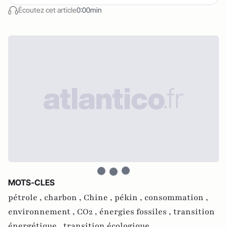
Écoutez cet article
0:00min
MOTS-CLES
pétrole ,
charbon ,
Chine ,
pékin ,
consommation ,
environnement ,
CO2 ,
énergies fossiles ,
transition
énergétique ,
transition écologique