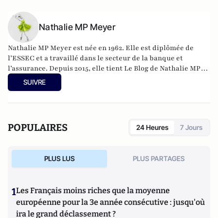
Nathalie MP Meyer
Nathalie MP Meyer est née en 1962. Elle est diplômée de
l’ESSEC et a travaillé dans le secteur de la banque et
l’assurance. Depuis 2015, elle tient Le Blog de Nathalie MP
avec l’objectif de faire connaître le libéralisme et
SUIVRE
d’expliquer en quoi il constituerait une réponse adaptée aux
problèmes actuels de la France aussi bien sur le plan des
libertés individuelles que sur celui de la prospérité
économique générale.
POPULAIRES
24 Heures
7 Jours
https://leblogdenathaliemp.com/
PLUS LUS
PLUS PARTAGES
1
Les Français moins riches que la moyenne
européenne pour la 3e année consécutive : jusqu'où
ira le grand déclassement ?