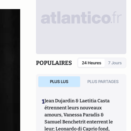
POPULAIRES
24 Heures
7 Jours
PLUS LUS
PLUS PARTAGES
1
Jean Dujardin & Laetitia Casta
étrennent leurs nouveaux
amours, Vanessa Paradis &
Samuel Benchetrit enterrent le
leur; Leonardo di Caprio fond,