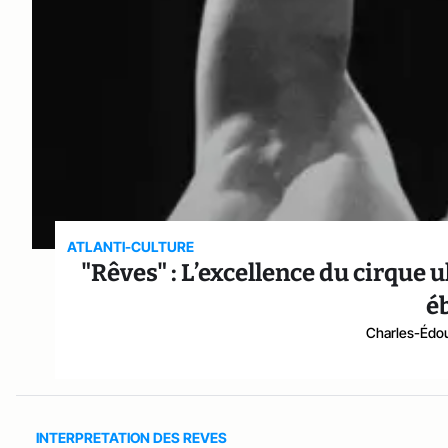
ATLANTI-CULTURE
"Rêves" : L’excellence du cirque
é
Charles-Édou
INTERPRETATION DES REVES