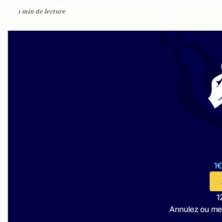
1 min de lecture
1€
1
Annulez ou me